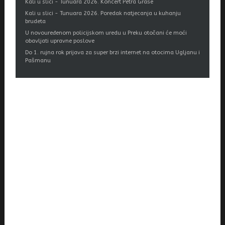
Kali u slici - Tunuara 2026. Koncert Petra Graše
Kali u slici - Tunuara 2026. Poredak natjecanja u kuhanju
brudeta
U novouređenom policijskom uredu u Preku otočani će moći
obavljati upravne poslove
Do 1. rujna rok prijava za super brzi internet na otocima Ugljanu i
Pašmanu